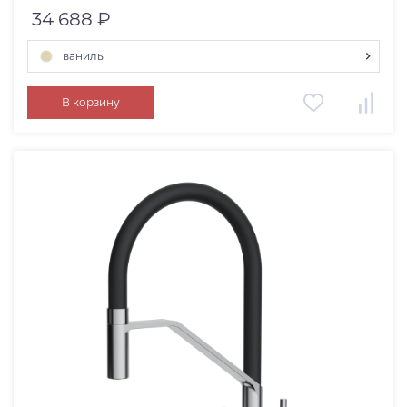
34 688 ₽
ваниль
ваниль
В корзину
черный
карамель
шампань
белый
бежевый
платина
пастила
leningrad grey