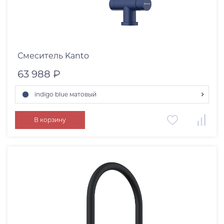
Смеситель Kanto
63 988 ₽
indigo blue матовый
хром
В корзину
светлое золото
нержавеющая сталь
графит
вороненая сталь
toscana матовый
royal green матовый
azur blue матовый