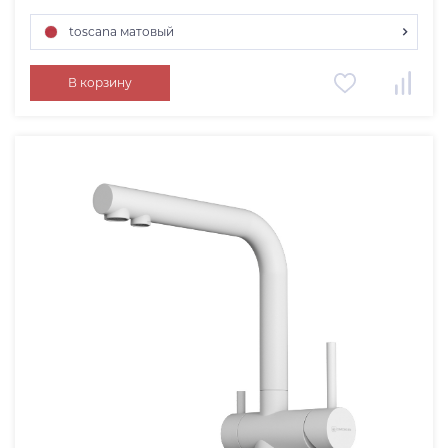
toscana матовый
хром
В корзину
светлое золото
нержавеющая сталь
графит
платина
эверест
вороненая сталь
leningrad grey
toscana матовый
royal green матовый
azur blue матовый
indigo blue матовый
sicilian lemon матовый