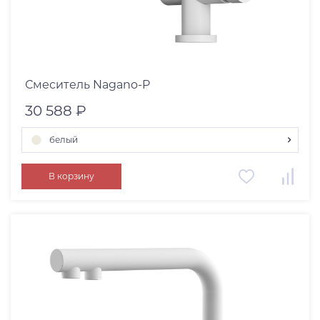
Смеситель Nagano-P
30 588 ₽
белый
ваниль
В корзину
черный
белый
бежевый
платина
пастила
leningrad grey
espresso