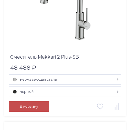
Смеситель Makkari 2 Plus-SB
48 488 ₽
нержавеющая сталь
хром
черный
светлое золото
черный
нержавеющая сталь
В корзину
графит
вороненая сталь