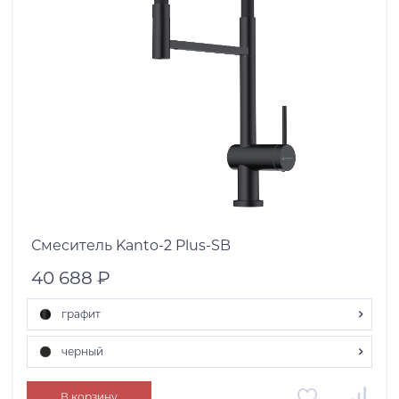
indigo blue матовый
sicilian lemon матовый
Смеситель Kanto-2 Plus-SB
40 688 ₽
графит
хром
черный
светлое золото
черный
нержавеющая сталь
В корзину