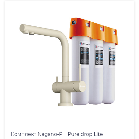
графит
черный
белый
платина
эверест
вороненая сталь
пастила
leningrad grey
Комплект Nagano-P + Pure drop Lite