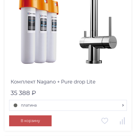
Возможность подключения фильтра
Однорычажный
Двурычажный
Высокий излив
Кнопка струя/душ
Цвет смесителя
Под окно
Комплект Nagano + Pure drop Lite
Двойной излив
35 388 ₽
платина
хром
В корзину
светлое золото
Дополнительный цвет
нержавеющая сталь