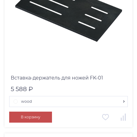
Коландер
Корзина для сушки
Контейнер
Разделочная доска
Ролл-мат
Вставка-держатель для ножей FK-01
Аксессуары для смесителей
5 588 ₽
OMOIKIRI HOME
wood
Цвет
графит
В корзину
wood