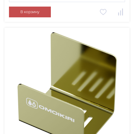
черный
В корзину
белый
античная латунь
вороненая сталь
светлое золото
графит
нержавеющая сталь