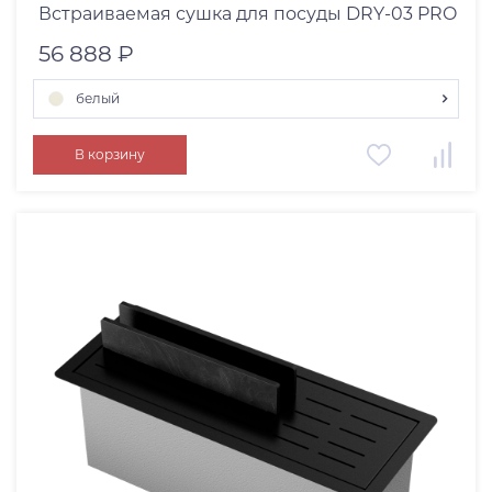
Встраиваемая сушка для посуды DRY-03 PRO
56 888 ₽
белый
белый
В корзину
графит
deep ocean
canyon
azur blue
wind green