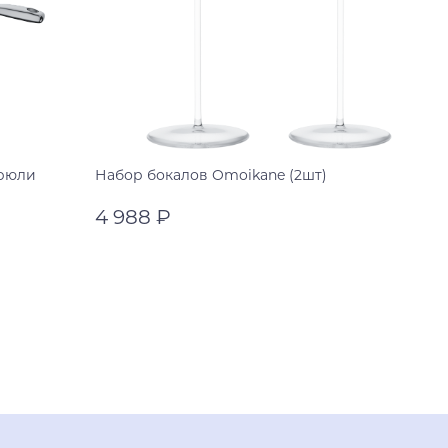
трюли
Набор бокалов Omoikane (2шт)
4 988 ₽
прозрачный
прозрачный
В корзину