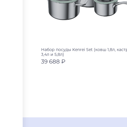
Набор посуды Kenrei Set (ковш 1,8л, кас
3,4л и 5,8л)
39 688 ₽
нержавеющая сталь
нержавеющая сталь
В корзину