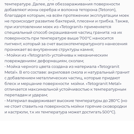
температуре. Далее, для обеззараживания поверхности
добавляют ионы серебра и волокна теторона (Tetoron),
благодаря которым, на всём протяжении эксплуатации моек
не происходит развитие бактерий, плесени и грибка. Также,
при изготовлении моек из «Tetogranit» применяется
специальный способ окрашивания частиц гранита: на их
поверхность при температуре выше 700°С наносится
пигмент, который за счет высокотемпературного нанесения
проникает во внутренние структуры камня;
• Мойки из «Tetogranit» устойчивы к механическим
повреждениям: деформациям, сколам;
• Мойка черного цвета создана из материала «Tetogranit
Metal». В его составе: акриловая смола и натуральный гранит
с добавлением металлических частиц, которые придают
блеск и мерцание поверхности мойки. «Tetogranit Metal»
отличается максимальной устойчивостью к температурным
перепадам и ударам;
• Материал выдерживает высокие температуры до 280°С (но
не стоит ставить на поверхность мойки горячие сковородки
и кастрюли, т.к их температура может достигать 500°С).