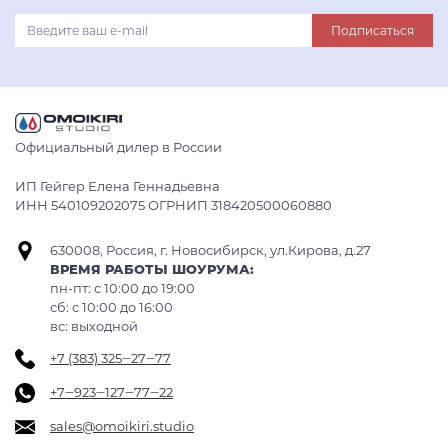
Подписаться
Официальный дилер в России
ИП Гейгер Елена Геннадьевна
ИНН 540109202075 ОГРНИП 318420500060880
630008, Россия, г. Новосибирск, ул.Кирова, д.27
ВРЕМЯ РАБОТЫ ШОУРУМА:
пн-пт: с 10:00 до 19:00
сб: c 10:00 до 16:00
вс: выходной
+7 (383) 325‒27‒77
+7‒923‒127‒77‒22
sales@omoikiri.studio