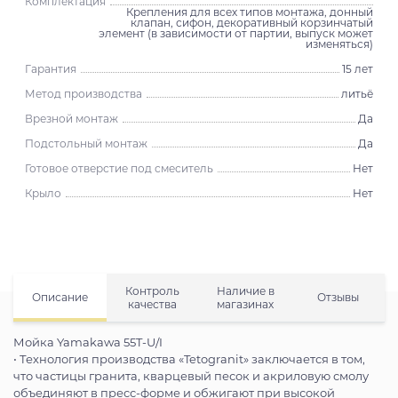
Комплектация
Крепления для всех типов монтажа, донный
клапан, сифон, декоративный корзинчатый
элемент (в зависимости от партии, выпуск может
изменяться)
Гарантия
15 лет
Метод производства
литьё
Врезной монтаж
Да
Подстольный монтаж
Да
Готовое отверстие под смеситель
Нет
Крыло
Нет
Контроль
Наличие в
Описание
Отзывы
качества
магазинах
Мойка Yamakawa 55T-U/I
• Технология производства «Tetogranit» заключается в том,
что частицы гранита, кварцевый песок и акриловую смолу
объединяют в пресс-форме и обжигают при высокой