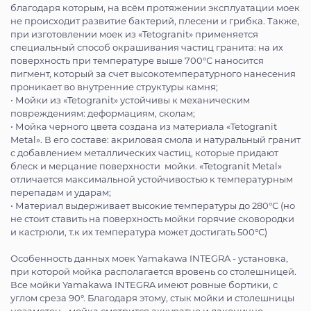
благодаря которым, на всём протяжении эксплуатации моек
не происходит развитие бактерий, плесени и грибка. Также,
при изготовлении моек из «Tetogranit» применяется
специальный способ окрашивания частиц гранита: на их
поверхность при температуре выше 700°С наносится
пигмент, который за счет высокотемпературного нанесения
проникает во внутренние структуры камня;
• Мойки из «Tetogranit» устойчивы к механическим
повреждениям: деформациям, сколам;
• Мойка черного цвета создана из материала «Tetogranit
Metal». В его составе: акриловая смола и натуральный гранит
с добавлением металлических частиц, которые придают
блеск и мерцание поверхности мойки. «Tetogranit Metal»
отличается максимальной устойчивостью к температурным
перепадам и ударам;
• Материал выдерживает высокие температуры до 280°С (но
не стоит ставить на поверхность мойки горячие сковородки
и кастрюли, т.к их температура может достигать 500°С)
Особенность данных моек Yamakawa INTEGRA - установка,
при которой мойка располагается вровень со столешницей.
Все мойки Yamakawa INTEGRA имеют ровные бортики, с
углом среза 90°. Благодаря этому, стык мойки и столешницы
незаметен - мойка смотрится аккуратно и лаконично.