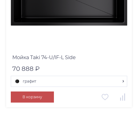
Мойка Taki 74-U/IF-L Side
70 888 ₽
графит
графит
В корзину
нержавеющая сталь
светлое золото