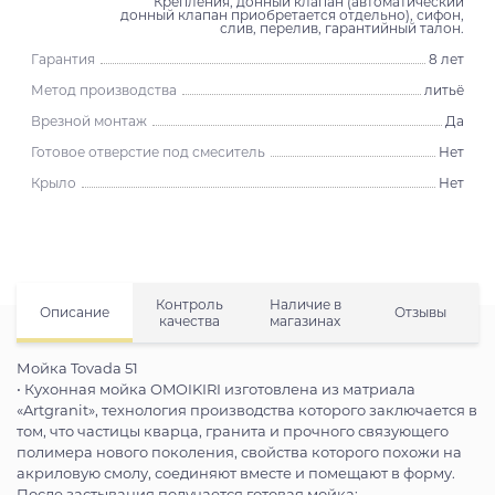
Крепления, донный клапан (автоматический
донный клапан приобретается отдельно), сифон,
слив, перелив, гарантийный талон.
Гарантия
8 лет
Метод производства
литьё
Врезной монтаж
Да
Готовое отверстие под смеситель
Нет
Крыло
Нет
Контроль
Наличие в
Описание
Отзывы
качества
магазинах
Мойка Tovada 51
• Кухонная мойка OMOIKIRI изготовлена из матриала
«Artgranit», технология производства которого заключается в
том, что частицы кварца, гранита и прочного связующего
полимера нового поколения, свойства которого похожи на
акриловую смолу, соединяют вместе и помещают в форму.
После застывания получается готовая мойка;