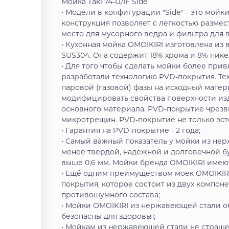
Мойка Taki 74-U/IF Side
• Модели в конфигурации "Side" – это мойк
конструкция позволяет с легкостью размес
место для мусорного ведра и фильтра для 
• Кухонная мойка OMOIKIRI изготовлена и
SUS304. Она содержит 18% хрома и 8% нике
• Для того чтобы сделать мойки более пр
разработали технологию PVD-покрытия. Те
паровой (газовой) фазы на исходный матер
модифицировать свойства поверхности из
основного материала. PVD-покрытие чрезв
микротрещин. PVD-покрытие не только эсте
• Гарантия на PVD-покрытие - 2 года;
• Самый важный показатель у мойки из нер
менее твердой, надежной и долговечной б
выше 0,6 мм. Мойки бренда OMOIKIRI имеют 
• Ещё одним преимуществом моек OMOIKIR
покрытия, которое состоит из двух компон
противошумного состава;
• Мойки OMOIKIRI из нержавеющей стали о
безопасны для здоровья;
• Мойкам из нержавеющей стали не страшен