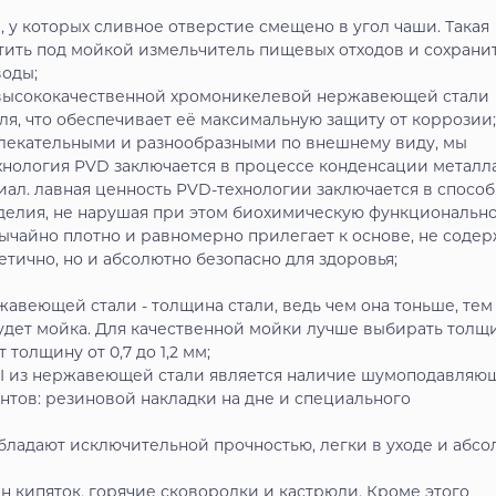
и, у которых сливное отверстие смещено в угол чаши. Такая
тить под мойкой измельчитель пищевых отходов и сохрани
воды;
з высококачественной хромоникелевой нержавеющей стали
ля, что обеспечивает её максимальную защиту от коррозии;
ивлекательными и разнообразными по внешнему виду, мы
хнология PVD заключается в процессе конденсации металл
иал. лавная ценность PVD-технологии заключается в спосо
делия, не нарушая при этом биохимическую функционально
ычайно плотно и равномерно прилегает к основе, не соде
тично, но и абсолютно безопасно для здоровья;
жавеющей стали - толщина стали, ведь чем она тоньше, тем
удет мойка. Для качественной мойки лучше выбирать толщ
толщину от 0,7 до 1,2 мм;
I из нержавеющей стали является наличие шумоподавляю
ентов: резиновой накладки на дне и специального
бладают исключительной прочностью, легки в уходе и абсо
 кипяток, горячие сковородки и кастрюли. Кроме этого