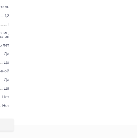
таль
1,2
1
слив,
елив
15 лет
Да
Да
чной
Да
Да
Нет
Нет