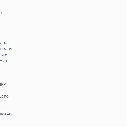
ть
а из
бности
сть
ржит
ину
щего
лютно