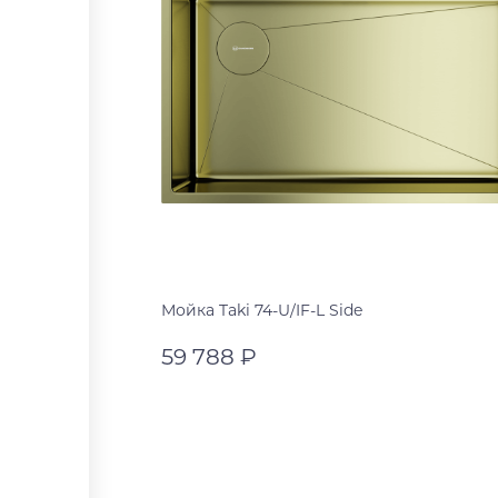
Мойка Taki 74-U/IF-L Side
59 788 ₽
светлое золото
графит
В корзину
нержавеющая сталь