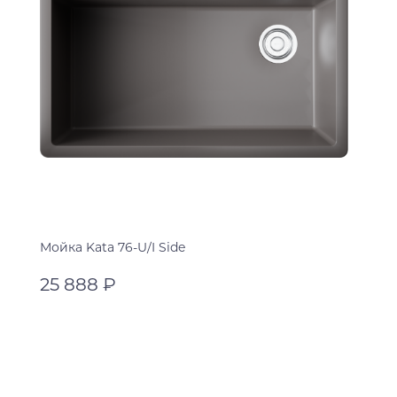
Мойка Kata 76-U/I Side
25 888 ₽
leningrad grey
черный
В корзину
leningrad grey