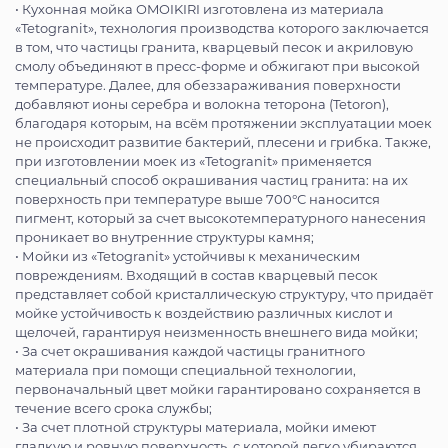
• Кухонная мойка OMOIKIRI изготовлена из материала
«Tetogranit», технология производства которого заключается
в том, что частицы гранита, кварцевый песок и акриловую
смолу объединяют в пресс-форме и обжигают при высокой
температуре. Далее, для обеззараживания поверхности
добавляют ионы серебра и волокна теторона (Tetoron),
благодаря которым, на всём протяжении эксплуатации моек
не происходит развитие бактерий, плесени и грибка. Также,
при изготовлении моек из «Tetogranit» применяется
специальный способ окрашивания частиц гранита: на их
поверхность при температуре выше 700°С наносится
пигмент, который за счет высокотемпературного нанесения
проникает во внутренние структуры камня;
• Мойки из «Tetogranit» устойчивы к механическим
повреждениям. Входящий в состав кварцевый песок
представляет собой кристаллическую структуру, что придаёт
мойке устойчивость к воздействию различных кислот и
щелочей, гарантируя неизменность внешнего вида мойки;
• За счет окрашивания каждой частицы гранитного
материала при помощи специальной технологии,
первоначальный цвет мойки гарантировано сохраняется в
течение всего срока службы;
• За счет плотной структуры материала, мойки имеют
гладкую и ровную поверхность, с которой легко убираются