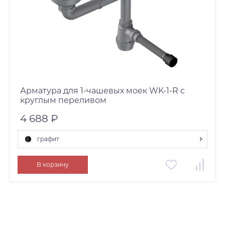
Арматура для 1-чашевых моек WK-1-R с
круглым переливом
4 688 ₽
графит
нержавеющая сталь
В корзину
графит
латунь
золото