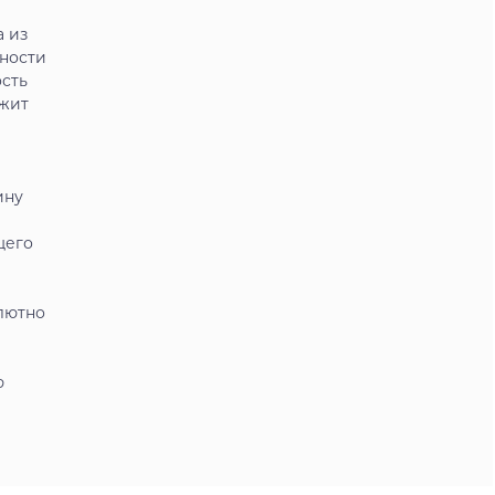
а из
бности
сть
ржит
ину
щего
лютно
ю