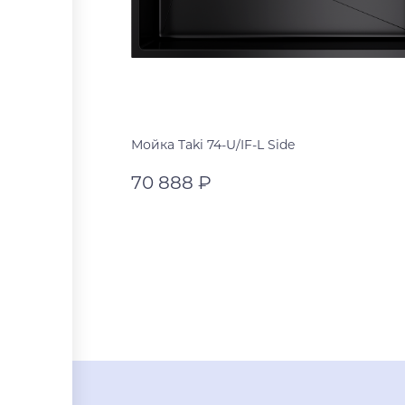
Мойка Taki 74-U/IF-L Side
70 888 ₽
графит
графит
В корзину
нержавеющая сталь
светлое золото