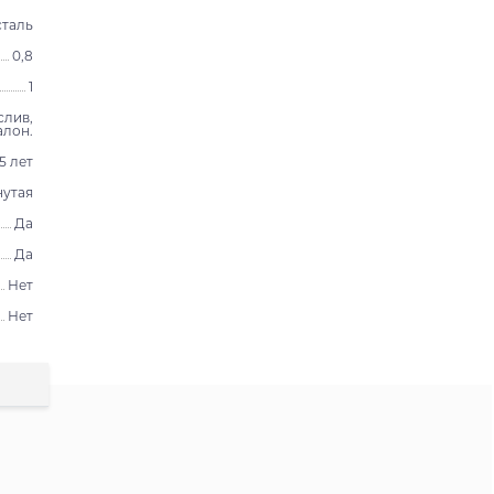
таль
0,8
1
слив,
алон.
15 лет
нутая
Да
Да
Нет
Нет