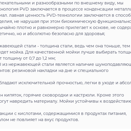
ивлекательными и разнообразными по внешнему виду, мы
хнология PVD заключается в процессе конденсации металл
иал. лавная ценность PVD-технологии заключается в спосо
делия, не нарушая при этом биохимическую функционально
ычайно плотно и равномерно прилегает к основе, не соде
тично, но и абсолютно безопасно для здоровья;
жавеющей стали - толщина стали, ведь чем она тоньше, тем
удет мойка. Для качественной мойки лучше выбирать толщ
толщину от 0,7 до 1,2 мм;
I из нержавеющей стали является наличие шумоподавляю
ентов: резиновой накладки на дне и специального
бладают исключительной прочностью, легки в уходе и абсо
 кипяток, горячие сковородки и кастрюли. Кроме этого
огут навредить материалу. Мойки устойчивы к воздействи
акции с кислотами, содержащимися в продуктах питания,
ом не повлияет на вкус продуктов.