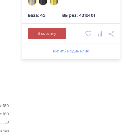
База: 45
Вырез: 431х401
В корзину
КУПИТЬ В ОДИН КЛИК
: 180
: 180
50
ьная