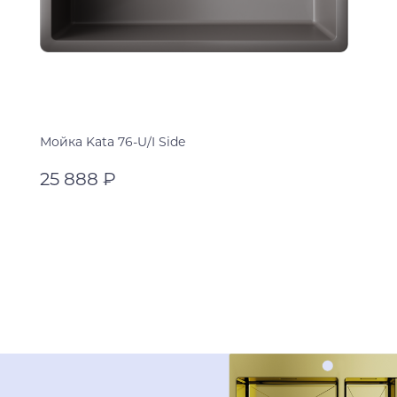
Мойка Kata 76-U/I Side
25 888 ₽
leningrad grey
черный
В корзину
leningrad grey
пастила
espresso