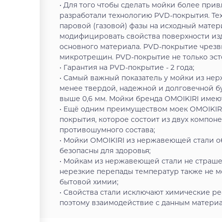
• Для того чтобы сделать мойки более пр
разработали технологию PVD-покрытия. Те
паровой (газовой) фазы на исходный матер
модифицировать свойства поверхности из
основного материала. PVD-покрытие чрезв
микротрещин. PVD-покрытие не только эсте
• Гарантия на PVD-покрытие - 2 года;
• Самый важный показатель у мойки из нер
менее твердой, надежной и долговечной б
выше 0,6 мм. Мойки бренда OMOIKIRI имеют 
• Ещё одним преимуществом моек OMOIKIR
покрытия, которое состоит из двух компон
противошумного состава;
• Мойки OMOIKIRI из нержавеющей стали о
безопасны для здоровья;
• Мойкам из нержавеющей стали не страшен
нерезкие перепады температур также не м
бытовой химии;
• Свойства стали исключают химические ре
поэтому взаимодействие с данным материал