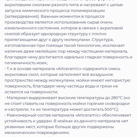
акриловыми смолами разного типа и нагревают с целью
запуска химического процесса полимеризации
(затвердевания). Важным моментом в процессе
производства является использование сырья очень
измельченного состояния, которое в связке с акриловой
смолой образует однородную структуру с плотно
прилегающими друг к другу молекулами. Структура,
изготовленная при помощи такой технологии, исключает
наличие даже малейших пор между частицами материала,
благодаря чему достигается идеально гладкая поверхность и
гигиеничность моек;
• Т.к в основе материала «Artceramic» содержится смесь
акриловых смол, которые заполняют всё воздушное
пространство между молекулами, мойки имеют непористую
поверхность, благодаря чему частицы воды и грязи не
остаются на поверхности;
• Материал выдерживает высокие температуры до 280°С (но
не стоит ставить на поверхность мойки горячие сковородки
и кастрюли, т.к их температура может достигать 500°С);
• Равномерный состав материала «Artceramic» обеспечивает
устойчивость к ударам. В мойках из данного материала нет
уязвимых мест, которые больше других подвержены
механическим повреждениям;