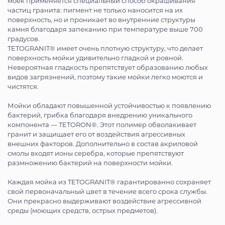
моек применяется специальный способ окрашивания
частиц гранита: пигмент не только наносится на их
поверхность, но и проникает во внутренние структуры
камня благодаря запеканию при температуре выше 700
градусов.
TETOGRANIT® имеет очень плотную структуру, что делает
поверхность мойки удивительно гладкой и ровной.
Невероятная гладкость препятствует образованию любых
видов загрязнений, поэтому такие мойки легко моются и
чистятся.
Мойки обладают повышенной устойчивостью к появлению
бактерий, грибка благодаря внедрению уникального
компонента — TETORON®. Этот полимер обволакивает
гранит и защищает его от воздействия агрессивных
внешних факторов. Дополнительно в состав акриловой
смолы входят ионы серебра, которые препятствуют
размножению бактерий на поверхности мойки.
Каждая мойка из TETOGRANIT® гарантированно сохраняет
свой первоначальный цвет в течение всего срока службы.
Они прекрасно выдерживают воздействие агрессивной
среды (моющих средств, острых предметов).