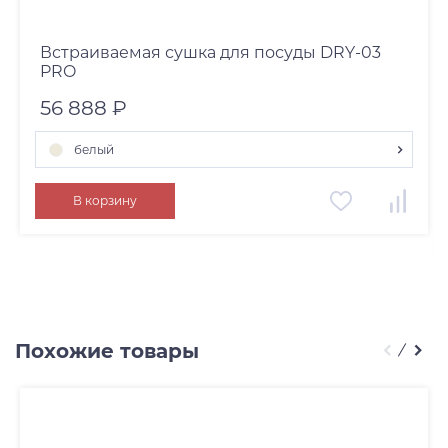
Встраиваемая сушка для посуды DRY-03
PRO
56 888 ₽
белый
белый
В корзину
графит
deep ocean
canyon
azur blue
wind green
Похожие товары