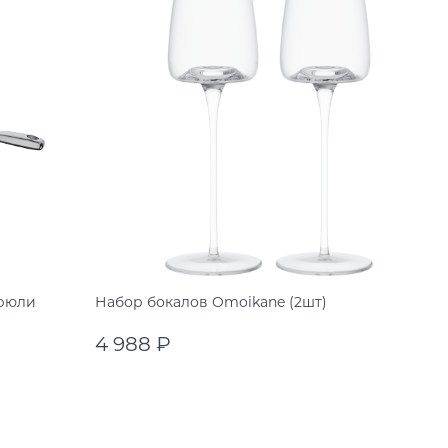
трюли
Набор бокалов Omoikane (2шт)
4 988 ₽
прозрачный
прозрачный
В корзину