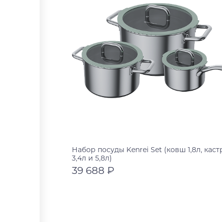
Набор посуды Kenrei Set (ковш 1,8л, кас
3,4л и 5,8л)
39 688 ₽
нержавеющая сталь
нержавеющая сталь
В корзину