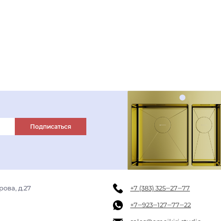
нержавеющая сталь
светлое золото
В корзину
нержавеющая сталь
графит
вороненая сталь
Подписаться
рова, д.27
+7 (383) 325‒27‒77
+7‒923‒127‒77‒22