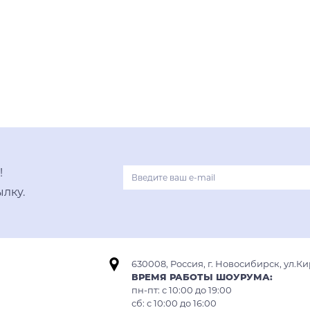
вороненая сталь
хром
В корзину
светлое золото
нержавеющая сталь
графит
вороненая сталь
!
лку.
630008, Россия, г. Новосибирск, ул.Ки
ВРЕМЯ РАБОТЫ ШОУРУМА:
пн-пт: с 10:00 до 19:00
сб: c 10:00 до 16:00