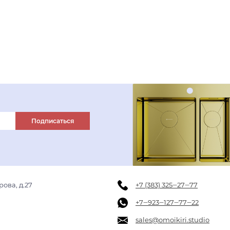
светлое золото
светлое золото
В корзину
нержавеющая сталь
графит
вороненая сталь
Подписаться
рова, д.27
+7 (383) 325‒27‒77
+7‒923‒127‒77‒22
sales@omoikiri.studio