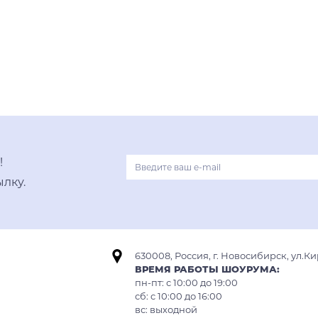
нержавеющая сталь
хром
В корзину
светлое золото
нержавеющая сталь
графит
вороненая сталь
!
лку.
630008, Россия, г. Новосибирск, ул.Ки
ВРЕМЯ РАБОТЫ ШОУРУМА:
пн-пт: с 10:00 до 19:00
сб: c 10:00 до 16:00
вс: выходной