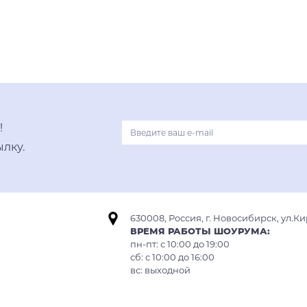
В корзину
светлое золото
нержавеющая сталь
графит
вороненая сталь
!
лку.
630008, Россия, г. Новосибирск, ул.Ки
ВРЕМЯ РАБОТЫ ШОУРУМА:
пн-пт: с 10:00 до 19:00
сб: c 10:00 до 16:00
вс: выходной