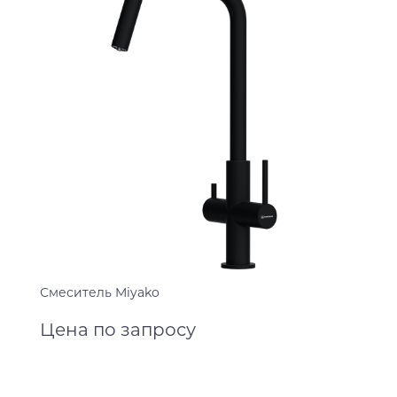
Смеситель Miyako
Цена по запросу
графит
светлое золото