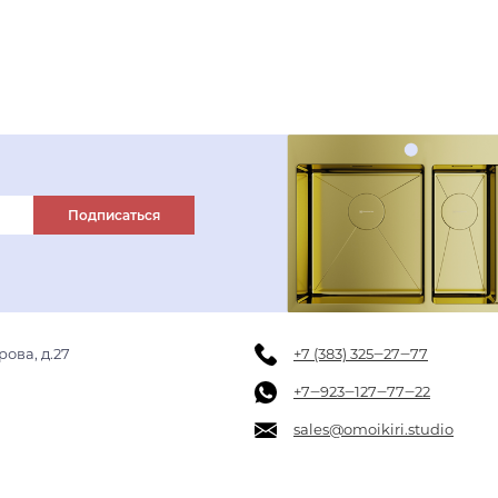
В корзину
нержавеющая сталь
графит
вороненая сталь
Подписаться
рова, д.27
+7 (383) 325‒27‒77
+7‒923‒127‒77‒22
sales@omoikiri.studio