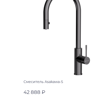
Смеситель Asakawa-S
42 888 ₽
вороненая сталь
хром