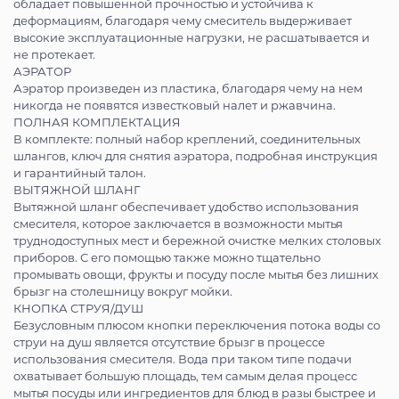
обладает повышенной прочностью и устойчива к
деформациям, благодаря чему смеситель выдерживает
высокие эксплуатационные нагрузки, не расшатывается и
не протекает.
АЭРАТОР
Аэратор произведен из пластика, благодаря чему на нем
никогда не появятся известковый налет и ржавчина.
ПОЛНАЯ КОМПЛЕКТАЦИЯ
В комплекте: полный набор креплений, соединительных
шлангов, ключ для снятия аэратора, подробная инструкция
и гарантийный талон.
ВЫТЯЖНОЙ ШЛАНГ
Вытяжной шланг обеспечивает удобство использования
смесителя, которое заключается в возможности мытья
труднодоступных мест и бережной очистке мелких столовых
приборов. С его помощью также можно тщательно
промывать овощи, фрукты и посуду после мытья без лишних
брызг на столешницу вокруг мойки.
КНОПКА СТРУЯ/ДУШ
Безусловным плюсом кнопки переключения потока воды со
струи на душ является отсутствие брызг в процессе
использования смесителя. Вода при таком типе подачи
охватывает большую площадь, тем самым делая процесс
мытья посуды или ингредиентов для блюд в разы быстрее и