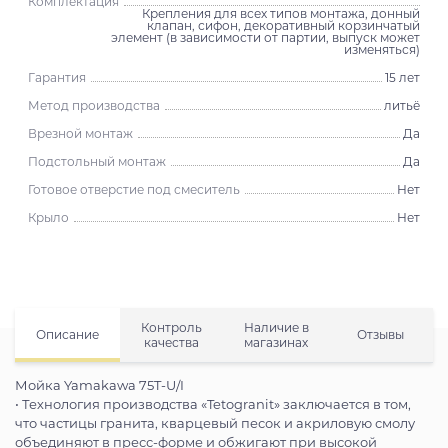
Комплектация
Крепления для всех типов монтажа, донный
клапан, сифон, декоративный корзинчатый
элемент (в зависимости от партии, выпуск может
изменяться)
Гарантия
15 лет
Метод производства
литьё
Врезной монтаж
Да
Подстольный монтаж
Да
Готовое отверстие под смеситель
Нет
Крыло
Нет
Контроль
Наличие в
Описание
Отзывы
качества
магазинах
Мойка Yamakawa 75T-U/I
• Технология производства «Tetogranit» заключается в том,
что частицы гранита, кварцевый песок и акриловую смолу
объединяют в пресс-форме и обжигают при высокой