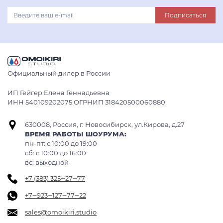
Подписаться
Официальный дилер в России
ИП Гейгер Елена Геннадьевна
ИНН 540109202075 ОГРНИП 318420500060880
630008, Россия, г. Новосибирск, ул.Кирова, д.27
ВРЕМЯ РАБОТЫ ШОУРУМА:
пн-пт: с 10:00 до 19:00
сб: c 10:00 до 16:00
вс: выходной
+7 (383) 325‒27‒77
+7‒923‒127‒77‒22
sales@omoikiri.studio