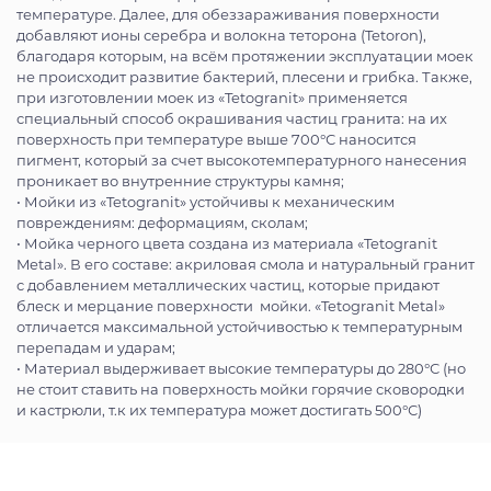
температуре. Далее, для обеззараживания поверхности
добавляют ионы серебра и волокна теторона (Tetoron),
благодаря которым, на всём протяжении эксплуатации моек
не происходит развитие бактерий, плесени и грибка. Также,
при изготовлении моек из «Tetogranit» применяется
специальный способ окрашивания частиц гранита: на их
поверхность при температуре выше 700°С наносится
пигмент, который за счет высокотемпературного нанесения
проникает во внутренние структуры камня;
• Мойки из «Tetogranit» устойчивы к механическим
повреждениям: деформациям, сколам;
• Мойка черного цвета создана из материала «Tetogranit
Metal». В его составе: акриловая смола и натуральный гранит
с добавлением металлических частиц, которые придают
блеск и мерцание поверхности мойки. «Tetogranit Metal»
отличается максимальной устойчивостью к температурным
перепадам и ударам;
• Материал выдерживает высокие температуры до 280°С (но
не стоит ставить на поверхность мойки горячие сковородки
и кастрюли, т.к их температура может достигать 500°С)