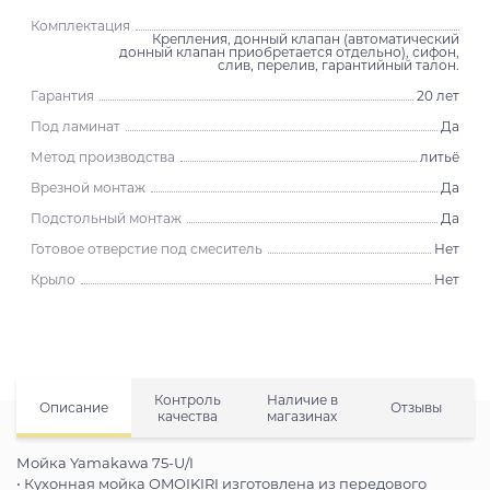
Комплектация
Крепления, донный клапан (автоматический
донный клапан приобретается отдельно), сифон,
слив, перелив, гарантийный талон.
Гарантия
20 лет
Под ламинат
Да
Метод производства
литьё
Врезной монтаж
Да
Подстольный монтаж
Да
Готовое отверстие под смеситель
Нет
Крыло
Нет
Контроль
Наличие в
Описание
Отзывы
качества
магазинах
Мойка Yamakawa 75-U/I
• Кухонная мойка OMOIKIRI изготовлена из передового