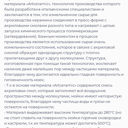
материала «Artceramic», технология производства которого
была разработана итальянскими специалистами и
заключается в том, что измельченное сырье для
производства керамики соединяют в пресс-форме с
акриловыми смолами разного типа и нагревают с целью
запуска химического процесса полимеризации
(затвердевания). Важным моментом в процессе
производства является использование сырья очень
измельченного состояния, которое в связке с акриловой
смолой образует однородную структуру с плотно
прилегающими друг к другу молекулами. Структура,
изготовленная при помощи такой технологии, исключает
наличие даже малейших пор между частицами материала,
благодаря чему достигается идеально гладкая поверхность и
гигиеничность моек;
• Т.к в основе материала «Artceramic» содержится смесь
акриловых смол, которые заполняют всё воздушное
пространство между молекулами, мойки имеют непористую
поверхность, благодаря чему частицы воды и грязи не
остаются на поверхности;
• Материал выдерживает высокие температуры до 280°С (но
не стоит ставить на поверхность мойки горячие сковородки
и кастрюли, т.к их температура может достигать 500°С);