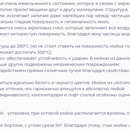
я очень измельченного состояния, которое в связке с акр
лотно прилегающими друг к другу молекулами. Структура,
ии, исключает наличие даже малейших пор между частица
еально гладкая поверхность и гигиеничность моек;
ержится смесь акриловых смол, которые заполняют всё возд
еют непористую поверхность, благодаря чему частицы вод
ры до 280°С (но не стоит ставить на поверхность мойки г
может достигать 500°С);
c» обеспечивает устойчивость к ударам. В мойках из данно
ольше других подвержены механическим повреждениям;
воздействием прямых солнечных лучей благодаря свойствам
биться идеально белого и черного цветов. Мойки из «Artcer
е оттенки, что гармонично впишутся в абсолютно любой
андинавского, контемпорари и лофт стилей особенно оцен
 - установка, при которой мойка располагается вровень с
бортики, с углом среза 90°. Благодаря этому, стык мойки 