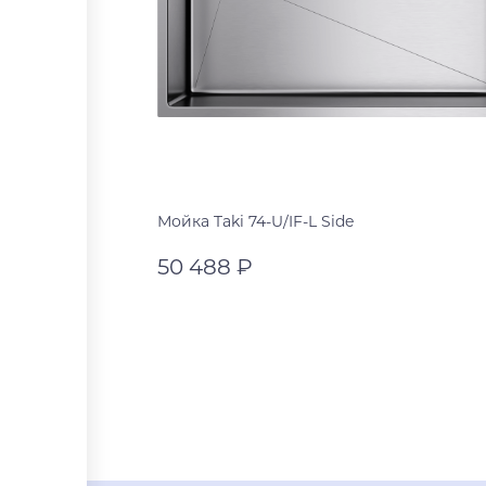
Мойка Taki 74-U/IF-L Side
50 488 ₽
нержавеющая сталь
графит
В корзину
нержавеющая сталь
светлое золото