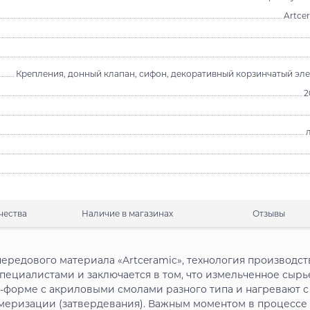
Artce
Крепления, донный клапан, сифон, декоративный корзинчатый эл
2
чества
Наличие в магазинах
Отзывы
передового материала «Artceramic», технология производст
пециалистами и заключается в том, что измельченное сырь
-форме с акриловыми смолами разного типа и нагревают с
меризации (затвердевания). Важным моментом в процессе