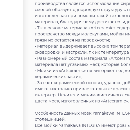
производства является использование сырь
смолой образует однородную структуру с п
изготовленная при помощи такой технолог
материала, благодаря чему достигается ид
• Т.к в основе материала «Artceramic» сод
пространство между молекулами, мойки им
грязи не остаются на поверхности;
• Материал выдерживает высокие температу
сковородки и кастрюли, т.к их температура 
• Равномерный состав материала «Artcerami
материала нет уязвимых мест, которые б
• Мойки из «Artceramic» не выгорают под 
керамических частиц;
• За счет керамической основы, удалось до
имеют настолько привлекательные красивы
интерьер. Ценители минималистичного, ск
цвета моек, изготовленных из «Artceramic».
Особенность данных моек Yamakawa INTEGRA
столешницей.
Все мойки Yamakawa INTEGRA имеют ровные 