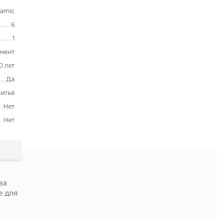
ramic
6
1
емент
0 лет
Да
литьё
Нет
Нет
ва
е для