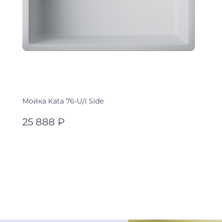
Мойка Kata 76-U/I Side
25 888 ₽
пастила
черный
В корзину
leningrad grey
пастила
espresso