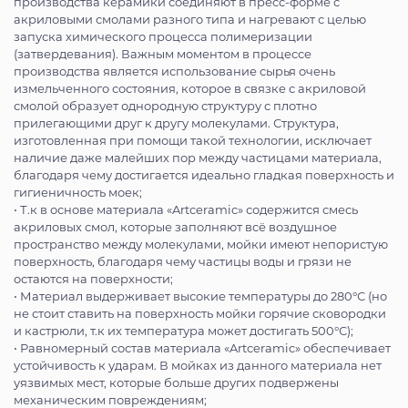
производства керамики соединяют в пресс-форме с
акриловыми смолами разного типа и нагревают с целью
запуска химического процесса полимеризации
(затвердевания). Важным моментом в процессе
производства является использование сырья очень
измельченного состояния, которое в связке с акриловой
смолой образует однородную структуру с плотно
прилегающими друг к другу молекулами. Структура,
изготовленная при помощи такой технологии, исключает
наличие даже малейших пор между частицами материала,
благодаря чему достигается идеально гладкая поверхность и
гигиеничность моек;
• Т.к в основе материала «Artceramic» содержится смесь
акриловых смол, которые заполняют всё воздушное
пространство между молекулами, мойки имеют непористую
поверхность, благодаря чему частицы воды и грязи не
остаются на поверхности;
• Материал выдерживает высокие температуры до 280°С (но
не стоит ставить на поверхность мойки горячие сковородки
и кастрюли, т.к их температура может достигать 500°С);
• Равномерный состав материала «Artceramic» обеспечивает
устойчивость к ударам. В мойках из данного материала нет
уязвимых мест, которые больше других подвержены
механическим повреждениям;