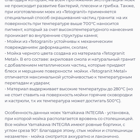
не происходит развитие бактерий, плесени и грибка. Также,
при изготовлении моек из «Tetogranit» применяется
специальный способ окрашивания частиц гранита: на их
поверхность при температуре выше 700°С наносится
пигмент, который за счет высокотемпературного нанесения
проникает во внутренние структуры камня;
• Мойки из «Tetogranit» устойчивы к механическим
повреждениям: деформациям, сколам;
• Мойка черного цвета создана из материала «Tetogranit
Metal». В его составе: акриловая смола и натуральный гранит
с добавлением металлических частиц, которые придают
блеск и мерцание поверхности мойки. «Tetogranit Metal»
отличается максимальной устойчивостью к температурным
перепадам и ударам;
• Материал выдерживает высокие температуры до 280°С (но
не стоит ставить на поверхность мойки горячие сковородки
и кастрюли, т.к их температура может достигать 500°С).
Особенность данных моек Yamakawa INTEGRA - установка,
при которой мойка располагается вровень со столешницей.
Все мойки Yamakawa INTEGRA имеют ровные бортики, с
углом среза 90°. Благодаря этому, стык мойки и столешницы
незаметен - мойка смотрится аккуратно и лаконично.