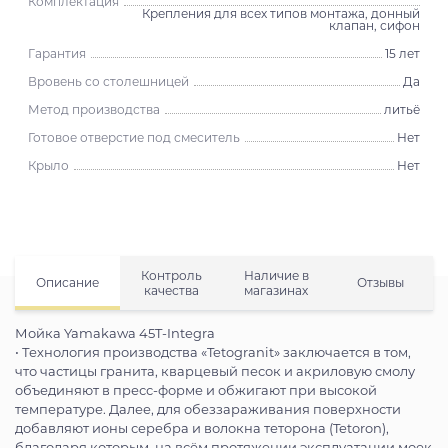
Комплектация
Крепления для всех типов монтажа, донный
клапан, сифон
Гарантия
15 лет
Вровень со столешницей
Да
Метод производства
литьё
Готовое отверстие под смеситель
Нет
Крыло
Нет
Контроль
Наличие в
Описание
Отзывы
качества
магазинах
Мойка Yamakawa 45T-Integra
• Технология производства «Tetogranit» заключается в том,
что частицы гранита, кварцевый песок и акриловую смолу
объединяют в пресс-форме и обжигают при высокой
температуре. Далее, для обеззараживания поверхности
добавляют ионы серебра и волокна теторона (Tetoron),
благодаря которым, на всём протяжении эксплуатации моек