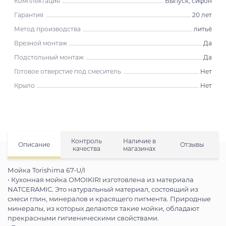
Комплектация
Выпуск, сифон
Гарантия
20 лет
Метод производства
литьё
Врезной монтаж
Да
Подстольный монтаж
Да
Готовое отверстие под смеситель
Нет
Крыло
Нет
Контроль
Наличие в
Описание
Отзывы
качества
магазинах
Мойка Torishima 67-U/I
• Кухонная мойка OMOIKIRI изготовлена из материала
NATCERAMIC. Это натуральный материал, состоящий из
смеси глин, минералов и красящего пигмента. Природные
минералы, из которых делаются такие мойки, обладают
прекрасными гигиеническими свойствами.