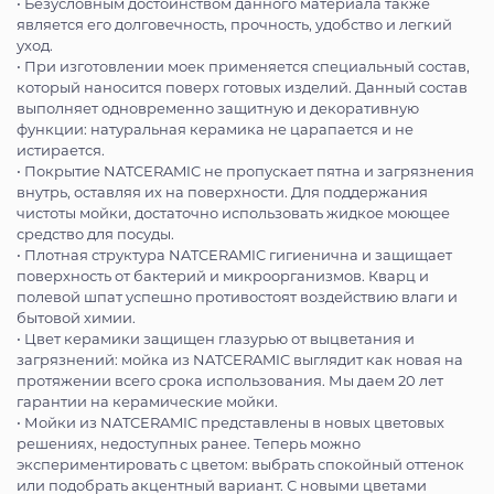
• Безусловным достоинством данного материала также
является его долговечность, прочность, удобство и легкий
уход.
• При изготовлении моек применяется специальный состав,
который наносится поверх готовых изделий. Данный состав
выполняет одновременно защитную и декоративную
функции: натуральная керамика не царапается и не
истирается.
• Покрытие NATCERAMIC не пропускает пятна и загрязнения
внутрь, оставляя их на поверхности. Для поддержания
чистоты мойки, достаточно использовать жидкое моющее
средство для посуды.
• Плотная структура NATCERAMIC гигиенична и защищает
поверхность от бактерий и микроорганизмов. Кварц и
полевой шпат успешно противостоят воздействию влаги и
бытовой химии.
• Цвет керамики защищен глазурью от выцветания и
загрязнений: мойка из NATCERAMIC выглядит как новая на
протяжении всего срока использования. Мы даем 20 лет
гарантии на керамические мойки.
• Мойки из NATCERAMIC представлены в новых цветовых
решениях, недоступных ранее. Теперь можно
экспериментировать с цветом: выбрать спокойный оттенок
или подобрать акцентный вариант. С новыми цветами