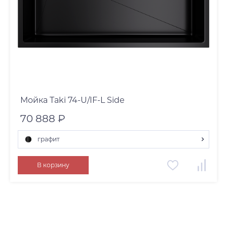
Мойка Taki 74-U/IF-L Side
70 888 ₽
графит
графит
В корзину
нержавеющая сталь
светлое золото