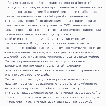
добавляют ионы серебра и волокна теторона (Tetoron),
благодаря которым, на всём протяжении эксплуатации моек
не происходит развитие бактерий, плесени и грибка. Также,
при изготовлении моек из «Tetogranit» применяется
специальный способ окрашивания частиц гранита: на их
поверхность при температуре выше 700°С наносится
пигмент, который за счет высокотемпературного нанесения
проникает во внутренние структуры камня;
• Мойки из «Tetogranit» устойчивы к механическим
повреждениям. Входящий в состав кварцевый песок
представляет собой кристаллическую структуру, что придаёт
мойке устойчивость к воздействию различных кислот и
щелочей, гарантируя неизменность внешнего вида мойки;
• За счет окрашивания каждой частицы гранитного
материала при помощи специальной технологии,
первоначальный цвет мойки гарантировано сохраняется в
течение всего срока службы;
• За счет плотной структуры материала, мойки имеют
гладкую и ровную поверхность, с которой легко убираются
загрязнения при помощи обычной влажной губки;
• Материал выдерживает высокие температуры до 280°С (но
не стоит ставить на поверхность мойки горячие сковородки
и кастрюли, т.к их температура может достигать 500°С).