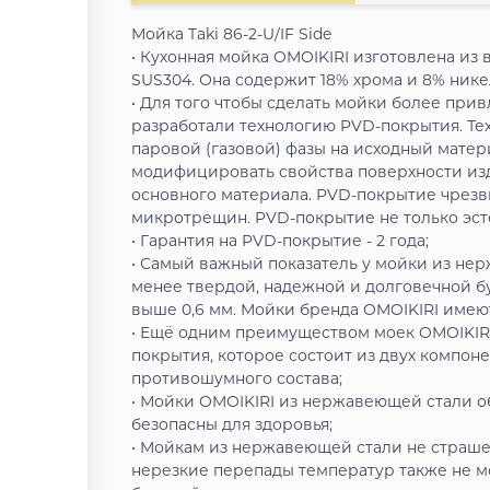
Мойка Taki 86-2-U/IF Side
• Кухонная мойка OMOIKIRI изготовлена и
SUS304. Она содержит 18% хрома и 8% нике
• Для того чтобы сделать мойки более пр
разработали технологию PVD-покрытия. Те
паровой (газовой) фазы на исходный матер
модифицировать свойства поверхности из
основного материала. PVD-покрытие чрезв
микротрещин. PVD-покрытие не только эсте
• Гарантия на PVD-покрытие - 2 года;
• Самый важный показатель у мойки из нер
менее твердой, надежной и долговечной б
выше 0,6 мм. Мойки бренда OMOIKIRI имеют 
• Ещё одним преимуществом моек OMOIKIR
покрытия, которое состоит из двух компон
противошумного состава;
• Мойки OMOIKIRI из нержавеющей стали о
безопасны для здоровья;
• Мойкам из нержавеющей стали не страшен
нерезкие перепады температур также не м