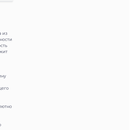
а из
бности
сть
ржит
ину
щего
лютно
ю