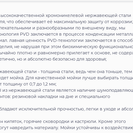
з высококачественной хромоникелевой нержавеющей стали
ля, что обеспечивает её максимальную защиту от коррозии;
ивлекательными и разнообразными по внешнему виду, мы
хнология PVD заключается в процессе конденсации металл
иал. лавная ценность PVD-технологии заключается в спосо
делия, не нарушая при этом биохимическую функционально
ычайно плотно и равномерно прилегает к основе, не соде
тично, но и абсолютно безопасно для здоровья;
жавеющей стали - толщина стали, ведь чем она тоньше, тем
удет мойка. Для качественной мойки лучше выбирать толщ
толщину от 0,7 до 1,2 мм;
I из нержавеющей стали является наличие шумоподавляю
ентов: резиновой накладки на дне и специального
бладают исключительной прочностью, легки в уходе и абсо
 кипяток, горячие сковородки и кастрюли. Кроме этого
огут навредить материалу. Мойки устойчивы к воздействи