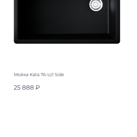
Мойка Kata 76-U/I Side
25 888 ₽
черный
черный
В корзину
leningrad grey
пастила
espresso