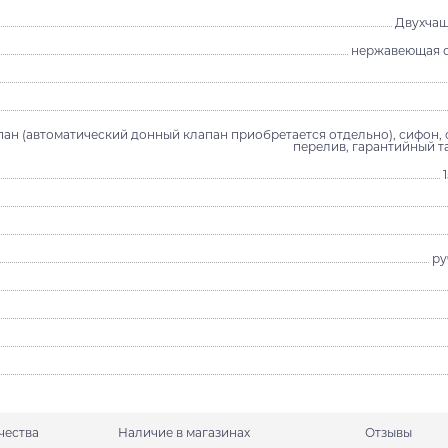
Двухчаш
нержавеющая с
ан (автоматический донный клапан приобретается отдельно), сифон, 
перелив, гарантийный т
ру
чества
Наличие в магазинах
Отзывы