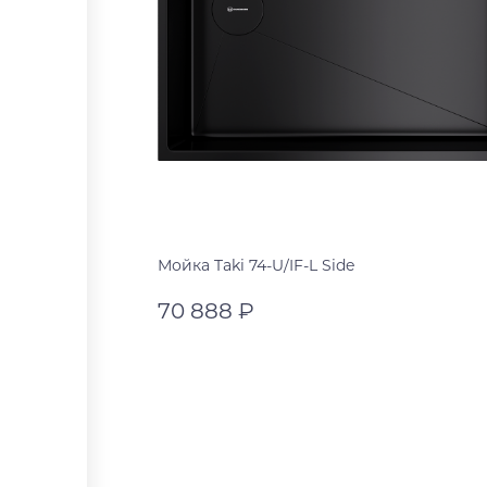
Мойка Taki 74-U/IF-L Side
70 888 ₽
графит
графит
В корзину
нержавеющая сталь
светлое золото