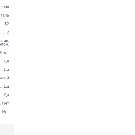
евая
таль
1,2
2
слив,
алон.
15 лет
Да
Да
чной
Да
Да
Нет
Нет