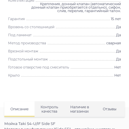
Комплектация
Крепления, донный клапан (автоматический
донный клапан приобретается отдельно), сифон,
слив, перелив, гарантийный талон.
Гарантия
15 лет
Вровень со столешницей
Да
Под ламинат
Да
Метод производства
сварная
Врезной монтаж
Да
Подстольный монтаж
Да
Готовое отверстие под смеситель
Нет
Крыло
Нет
Контроль
Наличие в
Описание
Отзывы
качества
магазинах
Мойка Taki 54-U/IF Side SF
Модели в конфигурации "Side SF" – это мойки, у которых