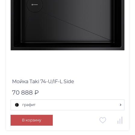
Мойка Taki 74-U/IF-L Side
70 888 ₽
графит
графит
В корзину
нержавеющая сталь
светлое золото