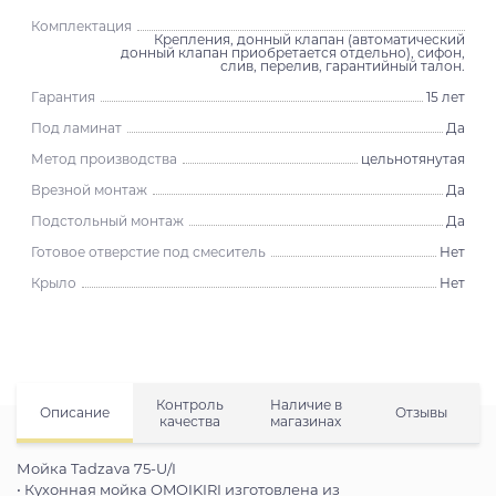
Комплектация
Крепления, донный клапан (автоматический
донный клапан приобретается отдельно), сифон,
слив, перелив, гарантийный талон.
Гарантия
15 лет
Под ламинат
Да
Метод производства
цельнотянутая
Врезной монтаж
Да
Подстольный монтаж
Да
Готовое отверстие под смеситель
Нет
Крыло
Нет
Контроль
Наличие в
Описание
Отзывы
качества
магазинах
Мойка Tadzava 75-U/I
• Кухонная мойка OMOIKIRI изготовлена из