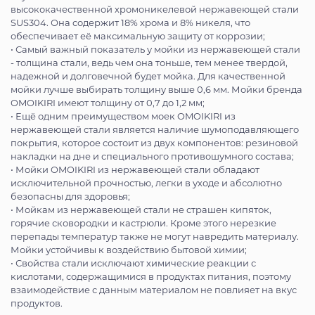
высококачественной хромоникелевой нержавеющей стали
SUS304. Она содержит 18% хрома и 8% никеля, что
обеспечивает её максимальную защиту от коррозии;
• Самый важный показатель у мойки из нержавеющей стали
- толщина стали, ведь чем она тоньше, тем менее твердой,
надежной и долговечной будет мойка. Для качественной
мойки лучше выбирать толщину выше 0,6 мм. Мойки бренда
OMOIKIRI имеют толщину от 0,7 до 1,2 мм;
• Ещё одним преимуществом моек OMOIKIRI из
нержавеющей стали является наличие шумоподавляющего
покрытия, которое состоит из двух компонентов: резиновой
накладки на дне и специального противошумного состава;
• Мойки OMOIKIRI из нержавеющей стали обладают
исключительной прочностью, легки в уходе и абсолютно
безопасны для здоровья;
• Мойкам из нержавеющей стали не страшен кипяток,
горячие сковородки и кастрюли. Кроме этого нерезкие
перепады температур также не могут навредить материалу.
Мойки устойчивы к воздействию бытовой химии;
• Свойства стали исключают химические реакции с
кислотами, содержащимися в продуктах питания, поэтому
взаимодействие с данным материалом не повлияет на вкус
продуктов.