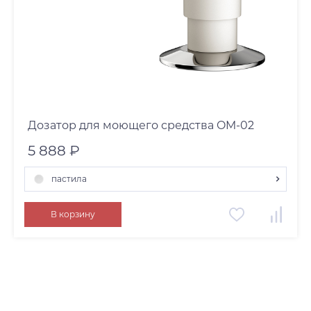
Дозатор для моющего средства OM-02
5 888 ₽
пастила
белый
В корзину
античная латунь
пастила
светлое золото
графит
вороненая сталь