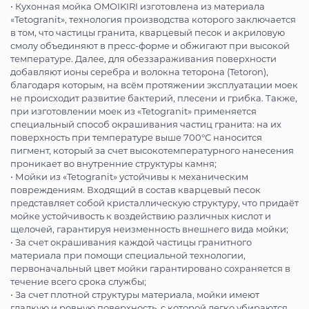
• Кухонная мойка OMOIKIRI изготовлена из материала
«Tetogranit», технология производства которого заключается
в том, что частицы гранита, кварцевый песок и акриловую
смолу объединяют в пресс-форме и обжигают при высокой
температуре. Далее, для обеззараживания поверхности
добавляют ионы серебра и волокна теторона (Tetoron),
благодаря которым, на всём протяжении эксплуатации моек
не происходит развитие бактерий, плесени и грибка. Также,
при изготовлении моек из «Tetogranit» применяется
специальный способ окрашивания частиц гранита: на их
поверхность при температуре выше 700°С наносится
пигмент, который за счет высокотемпературного нанесения
проникает во внутренние структуры камня;
• Мойки из «Tetogranit» устойчивы к механическим
повреждениям. Входящий в состав кварцевый песок
представляет собой кристаллическую структуру, что придаёт
мойке устойчивость к воздействию различных кислот и
щелочей, гарантируя неизменность внешнего вида мойки;
• За счет окрашивания каждой частицы гранитного
материала при помощи специальной технологии,
первоначальный цвет мойки гарантировано сохраняется в
течение всего срока службы;
• За счет плотной структуры материала, мойки имеют
гладкую и ровную поверхность, с которой легко убираются