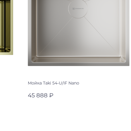
toscana матовый
indigo blue матовый
azur blue матовый
Мойка Taki 54-U/IF Nano
45 888 ₽
нержавеющая сталь
нержавеющая сталь
В корзину