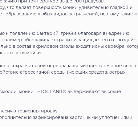
пеканию при температуре выше 700 градусов.
у, что делает поверхность мойки удивительно гладкой и
ует образованию любых видов загрязнений, поэтому такие 
ю к появлению бактерий, грибка благодаря внедрению
 полимер обволакивает гранит и защищает его от воздейс
льно в состав акриловой смолы входят ионы серебра, кот
оверхности мойки.
нно сохраняет свой первоначальный цвет в течение всего 
ействие агрессивной среды (моющих средств, острых
 смолой, мойки TETOGRANIT® выдерживают высокие
опасную транспортировку.
 дополнительно зафиксирована картонными уплотнениями.