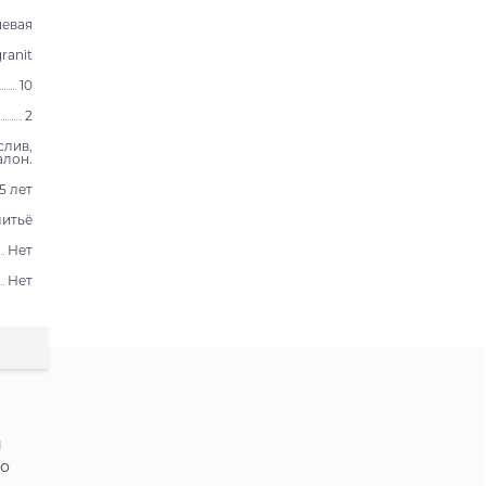
евая
ranit
10
2
слив,
алон.
15 лет
литьё
Нет
Нет
й
во