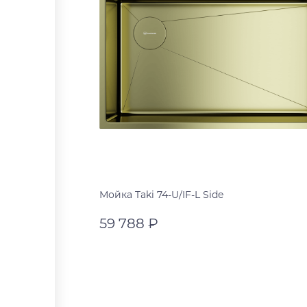
Мойка Taki 74-U/IF-L Side
59 788 ₽
светлое золото
графит
В корзину
нержавеющая сталь