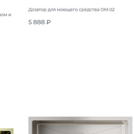
Дозатор для моющего средства OM-02
вом и
5 888 ₽
пастила
белый
В корзину
античная латунь
пастила
светлое золото
графит
вороненая сталь
хром
нержавеющая сталь
pure white
sicilian lemon матовый
royal green матовый