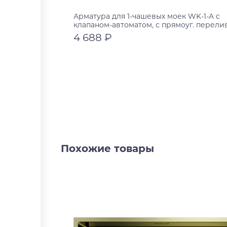
Арматура для 1-чашевых моек WK-1-A с
клапаном-автоматом, с прямоуг. перели
декор. элементом
4 688 ₽
нержавеющая сталь
нержавеющая сталь
нержавеющая сталь
вороненая сталь
нержавеющая сталь
В корзину
светлое золото
графит
латунь
Похожие товары