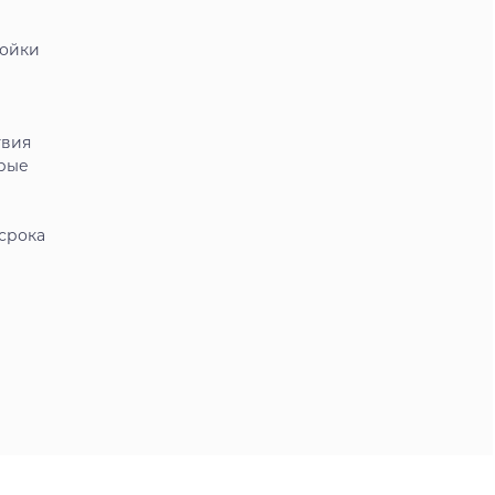
мойки
твия
орые
срока