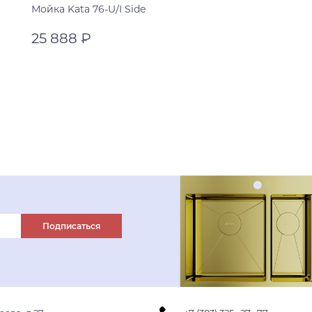
Мойка Kata 76-U/I Side
25 888 ₽
leningrad grey
черный
В корзину
leningrad grey
пастила
espresso
Подписаться