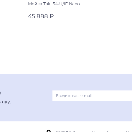
Мойка Taki 54-U/IF Nano
45 888 ₽
нержавеющая сталь
нержавеющая сталь
В корзину
!
лку.