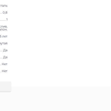
таль
0,8
1
слив,
алон.
15 лет
нутая
Да
Да
Нет
Нет