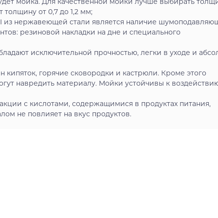
удет мойка. Для качественной мойки лучше выбирать толщ
толщину от 0,7 до 1,2 мм;
I из нержавеющей стали является наличие шумоподавляю
ентов: резиновой накладки на дне и специального
бладают исключительной прочностью, легки в уходе и абсо
 кипяток, горячие сковородки и кастрюли. Кроме этого
огут навредить материалу. Мойки устойчивы к воздействи
акции с кислотами, содержащимися в продуктах питания,
ом не повлияет на вкус продуктов.