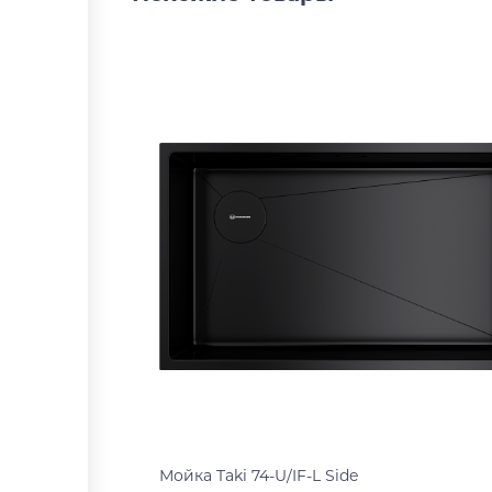
Мойка Taki 74-U/IF-L Side