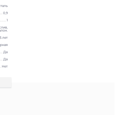
таль
0,9
1
слив,
алон.
15 лет
арная
Да
Да
Нет