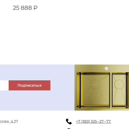
25 888 ₽
пастила
черный
В корзину
leningrad grey
пастила
espresso
Подписаться
рова, д.27
+7 (383) 325‒27‒77