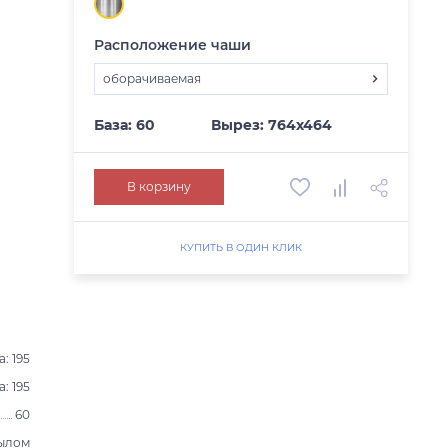
Расположение чаши
оборачиваемая
оборачиваемая
База: 60
Вырез: 764х464
В корзину
КУПИТЬ В ОДИН КЛИК
: 195
: 195
60
рылом