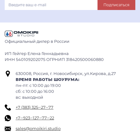
Подписаться
Официальный дилер в России
ИП Гейгер Елена Геннадьевна
ИНН 540109202075 ОГРНИП 318420500060880
630008, Россия, г. Новосибирск, ул.Кирова, д.27
ВРЕМЯ РАБОТЫ ШОУРУМА:
пн-пт: с 10:00 до 19:00
сб: c 10:00 до 16:00
вс: выходной
+7 (383) 325‒27‒77
+7‒923‒127‒77‒22
sales@omoikiri.studio