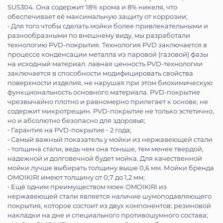
SUS304. Она содержит 18% хрома и 8% никеля, что
обеспечивает её максимальную защиту от коррозии;
• Для того чтобы сделать мойки более привлекательными и
разнообразными по внешнему виду, мы разработали
технологию PVD-покрытия. Технология PVD заключается в
процессе конденсации металла из паровой (газовой) фазы
на исходный материал. лавная ценность PVD-технологии
заключается в способности модифицировать свойства
поверхности изделия, не нарушая при этом биохимическую
функциональность основного материала. PVD-покрытие
чрезвычайно плотно и равномерно прилегает к основе, не
содержит микротрещин. PVD-покрытие не только эстетично,
но и абсолютно безопасно для здоровья;
• Гарантия на PVD-покрытие - 2 года;
• Самый важный показатель у мойки из нержавеющей стали
- толщина стали, ведь чем она тоньше, тем менее твердой,
надежной и долговечной будет мойка. Для качественной
мойки лучше выбирать толщину выше 0,6 мм. Мойки бренда
OMOIKIRI имеют толщину от 0,7 до 1,2 мм;
• Ещё одним преимуществом моек OMOIKIRI из
нержавеющей стали является наличие шумоподавляющего
покрытия, которое состоит из двух компонентов: резиновой
накладки на дне и специального противошумного состава;