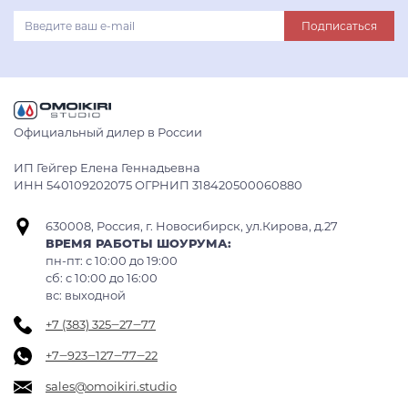
Подписаться
Официальный дилер в России
ИП Гейгер Елена Геннадьевна
ИНН 540109202075 ОГРНИП 318420500060880
630008, Россия, г. Новосибирск, ул.Кирова, д.27
ВРЕМЯ РАБОТЫ ШОУРУМА:
пн-пт: с 10:00 до 19:00
сб: c 10:00 до 16:00
вс: выходной
+7 (383) 325‒27‒77
+7‒923‒127‒77‒22
sales@omoikiri.studio