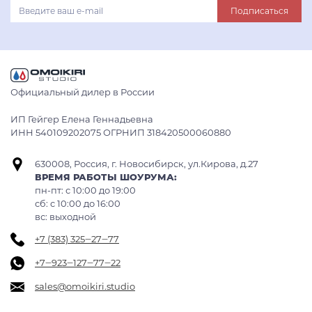
Подписаться
Официальный дилер в России
ИП Гейгер Елена Геннадьевна
ИНН 540109202075 ОГРНИП 318420500060880
630008, Россия, г. Новосибирск, ул.Кирова, д.27
ВРЕМЯ РАБОТЫ ШОУРУМА:
пн-пт: с 10:00 до 19:00
сб: c 10:00 до 16:00
вс: выходной
+7 (383) 325‒27‒77
+7‒923‒127‒77‒22
sales@omoikiri.studio